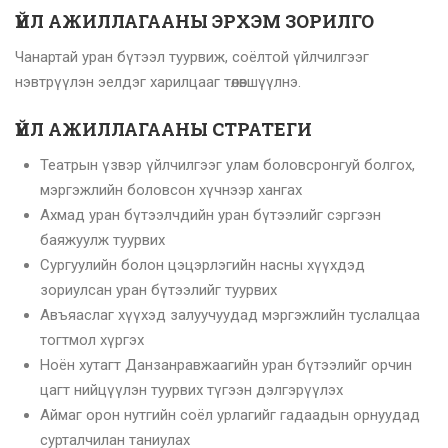
ҮЙЛ АЖИЛЛАГААНЫ ЭРХЭМ ЗОРИЛГО
Чанартай уран бүтээл туурвиж, соёлтой үйлчилгээг
нэвтрүүлэн эелдэг харилцааг төлөвшүүлнэ.
ҮЙЛ АЖИЛЛАГААНЫ СТРАТЕГИ
Театрын үзвэр үйлчилгээг улам боловсронгуй болгох,
мэргэжлийн боловсон хүчнээр хангах
Ахмад уран бүтээлчдийн уран бүтээлийг сэргээн
баяжуулж туурвих
Сургуулийн болон цэцэрлэгийн насны хүүхдэд
зориулсан уран бүтээлийг туурвих
Авъяаслаг хүүхэд залуучуудад мэргэжлийн туслалцаа
тогтмол хүргэх
Ноён хутагт Данзанравжаагийн уран бүтээлийг орчин
цагт нийцүүлэн туурвих түгээн дэлгэрүүлэх
Аймаг орон нутгийн соёл урлагийг гадаадын орнуудад
сурталчилан таниулах