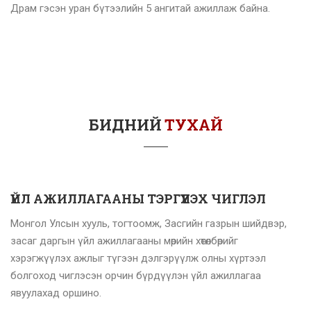
Драм гэсэн уран бүтээлийн 5 ангитай ажиллаж байна.
БИДНИЙ
ТУХАЙ
ҮЙЛ АЖИЛЛАГААНЫ ТЭРГҮҮЛЭХ ЧИГЛЭЛ
Монгол Улсын хууль, тогтоомж, Засгийн газрын шийдвэр,
засаг даргын үйл ажиллагааны мөрийн хөтөлбөрийг
хэрэгжүүлэх ажлыг түгээн дэлгэрүүлж олны хүртээл
болгоход чиглэсэн орчин бүрдүүлэн үйл ажиллагаа
явуулахад оршино.