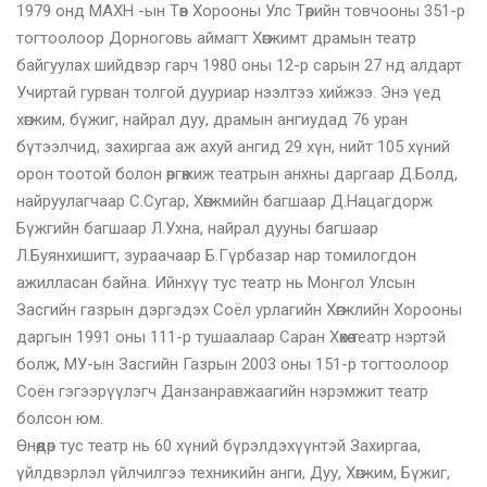
1979 онд МАХН -ын Төв Хорооны Улс Төрийн товчооны 351-р
тогтоолоор Дорноговь аймагт Хөгжимт драмын театр
байгуулах шийдвэр гарч 1980 оны 12-р сарын 27 нд алдарт
Учиртай гурван толгой дууриар нээлтээ хийжээ. Энэ үед
хөгжим, бүжиг, найрал дуу, драмын ангиудад 76 уран
бүтээлчид, захиргаа аж ахуй ангид 29 хүн, нийт 105 хүний
орон тоотой болон өргөжиж театрын анхны даргаар Д.Болд,
найруулагчаар С.Сугар, Хөгжмийн багшаар Д.Нацагдорж
Бүжгийн багшаар Л.Ухна, найрал дууны багшаар
Л.Буянхишигт, зураачаар Б.Гүрбазар нар томилогдон
ажилласан байна. Ийнхүү тус театр нь Монгол Улсын
Засгийн газрын дэргэдэх Соёл урлагийн Хөгжлийн Хорооны
даргын 1991 оны 111-р тушаалаар Саран Хөхөө театр нэртэй
болж, МУ-ын Засгийн Газрын 2003 оны 151-р тогтоолоор
Соён гэгээрүүлэгч Данзанравжаагийн нэрэмжит театр
болсон юм.
Өнөөдөр тус театр нь 60 хүний бүрэлдэхүүнтэй Захиргаа,
үйлдвэрлэл үйлчилгээ техникийн анги, Дуу, Хөгжим, Бүжиг,