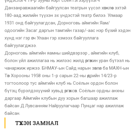
үндэслэгч 19-р зууны нэрт соён гэгээрүүлэгч
Данзанравжаагийн байгуулсан театрын үүсэл хөгжлөөс эхтэй
180-аад жилийн түүхэн эх үндэстэй театр билээ. Улмаар
1931 онд байгуулагдсан, Дорноговь аймгийн Яам/
одоогийн Засаг даргын тамгийн газар/-аас нэр бүхий хэдэн
хүнд нэг гэр өгч Улаан гэр хэмээх байгууллага
байгуулагджээ.
Дорноговь аймгийн яамны шийдвэрээр , аймгийн клуб,
болон үйл ажиллагаа нь жилээс жилд өргөжин уран бүтээл нь
чанаржиж иржээ. БНМАУ-ын Сайд нарын зөвлөл ба МАХН-ын
Төв Хорооны 1958 оны 1-р сарын 22-ны өдрийн 14/23-р
тогтоолоор тус аймгийн клуб нь Соёлын ордон болон
бүтэц бүрэлдэхүүний хувьд өргөжсөн. Соёлын ордны анхны
даргаар Аймгийн клубын дуу хорын багшаар ажиллаж
байсан Д.Лувсанням Найруулагчаар Пунцаг нар ажиллаж
байсан.
ТҮҮХЭН ЗАМНАЛ