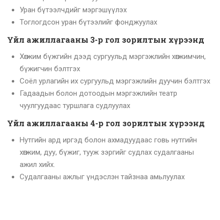
Уран бүтээлчдийг мэргэшүүлэх
Тоглогдсон уран бүтээлийг фонджуулах
Үйл ажиллагааны 3-р гол зорилтын хүрээнд
Хөгжим бүжгийн дээд сургуульд мэргэжлийн хөгжимчин,
бүжигчин бэлтгэх
Соёл урлагийн их сургуульд мэргэжлийн дуучин бэлтгэх
Гадаадын болон дотоодын мэргэжлийн театр
чуулгуудаас туршлага судлуулах
Үйл ажиллагааны 4-р гол зорилтын хүрээнд
Нутгийн ард иргэд болон ахмадуудаас говь нутгийн
хөгжим, дуу, бүжиг, тууж зэргийг судлах судалгааны
ажил хийх.
Судалгааны ажлыг үндэслэн тайзнаа амьлуулах