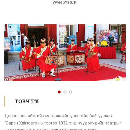
УРАН БҮТЭЭЛЧ
ТОВЧ ТҮҮХ
Дорноговь аймгийн мэргэжлийн урлагийн байгууллага
“Саран Хөхөө” театр нь тэртээ 1832 онд нүүдэлчдийн театрыг