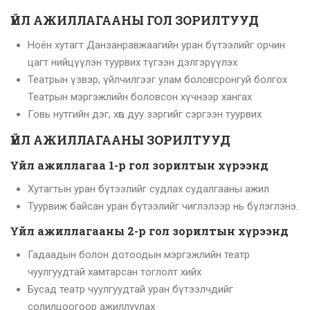
ҮЙЛ АЖИЛЛАГААНЫ ГОЛ ЗОРИЛТУУД
Ноён хутагт Данзанравжаагийн уран бүтээлийг орчин
цагт нийцүүлэн туурвих түгээн дэлгэрүүлэх
Театрын үзвэр, үйлчилгээг улам боловсронгуй болгох
Театрын мэргэжлийн боловсон хүчнээр хангах
Говь нутгийн дэг, хөг, дуу зэргийг сэргээн туурвих
ҮЙЛ АЖИЛЛАГААНЫ ЗОРИЛТУУД
Үйл ажиллагаа 1-р гол зорилтын хүрээнд
Хутагтын уран бүтээлийг судлах судалгааны ажил
Туурвиж байсан уран бүтээлийг чиглэлээр нь бүлэглэнэ.
Үйл ажиллагааны 2-р гол зорилтын хүрээнд
Гадаадын болон дотоодын мэргэжлийн театр
чуулгуудтай хамтарсан тоглолт хийх
Бусад театр чуулгуудтай уран бүтээлчдийг
солилцоогоор ажиллуулах