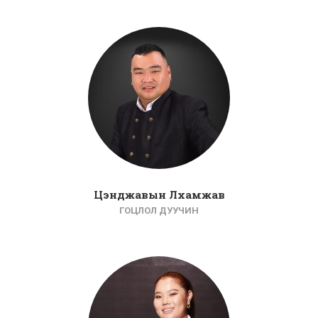
Цэнджавын Лхамжав
ГОЦЛОЛ ДУУЧИН