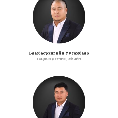
Бямбасүрэнгийн Ууганбаяр
ГОЦЛОЛ ДУУЧИН, ХӨӨМИЙЧ