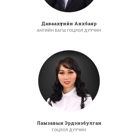
Даваахүүгийн Анхбаяр
АНГИЙН БАГШ ГОЦЛОЛ ДУУЧИН
Ламзавын Эрдэнэбулган
ГОЦЛОЛ ДУУЧИН