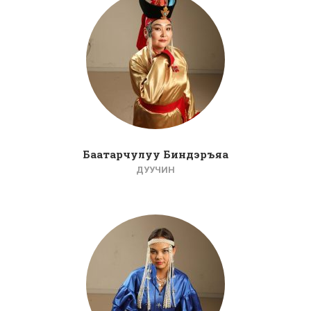
Баатарчулуу Биндэръяа
ДУУЧИН