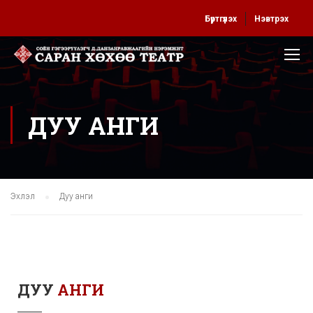
Бүртгүүлэх
Нэвтрэх
ДУУ АНГИ
Эхлэл
Дуу анги
ДУУ
АНГИ