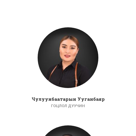
Чулуунбаатарын Ууганбаяр
ГОЦЛОЛ ДУУЧИН