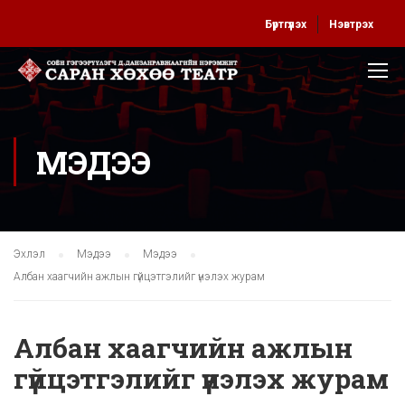
Бүртгүүлэх
Нэвтрэх
МЭДЭЭ
Эхлэл
Мэдээ
Мэдээ
Албан хаагчийн ажлын гүйцэтгэлийг үнэлэх журам
Албан хаагчийн ажлын
гүйцэтгэлийг үнэлэх журам