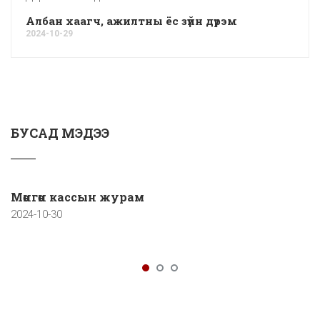
Албан хаагч, ажилтны ёс зүйн дүрэм
2024-10-29
БУСАД МЭДЭЭ
Мөнгөн кассын журам
2024-10-30