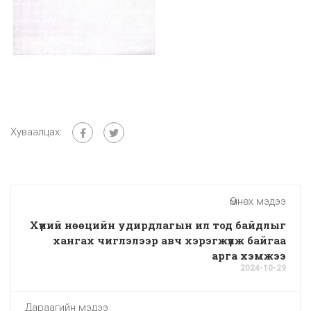
Хуваалцах:
Өмнөх мэдээ
Хүний нөөцийн удирдлагын ил тод байдлыг
хангах чиглэлээр авч хэрэгжүүлж байгаа
арга хэмжээ
2024-10-29
Дараагийн мэдээ