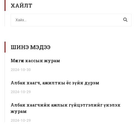
ХАЙЛТ
ШИНЭ МЭДЭЭ
Мөнгөн кассын журам
2024-
10-
30
Албан хаагч, ажилтны ёс зүйн дүрэм
2024-
10-
29
Албан хаагчийн ажлын гүйцэтгэлийг үнэлэх
журам
2024-
10-
29