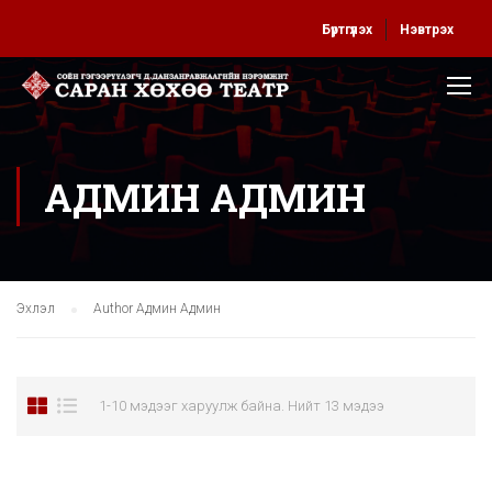
Бүртгүүлэх
Нэвтрэх
АДМИН АДМИН
Эхлэл
Author Админ Админ
1-10 мэдээг харуулж байна. Нийт 13 мэдээ