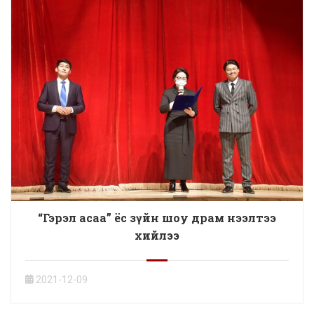
“Гэрэл асаа” ёс зүйн шоу драм нээлтээ
хийлээ
2021-12-09