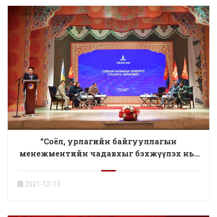
“Соёл, урлагийн байгууллагын
менежментийн чадавхыг бэхжүүлэх нь”
уулзалт хэлэлцүүлэг боллоо
2021-12-13