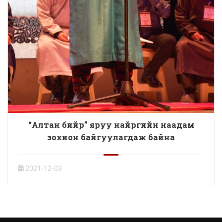
“Алтан бийр” яруу найргийн наадам
зохион байгуулагдаж байна
2021-12-03