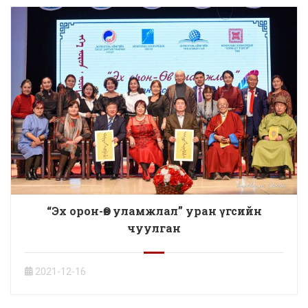
“Эх орон-Өв уламжлал” уран үгсийн
чуулган
2021-12-16