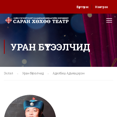
Бүртгүүлэх
Нэвтрэх
УРАН БҮТЭЭЛЧИД
Эхлэл
Уран бүтээлчид
Адилбиш Адъяацэрэн