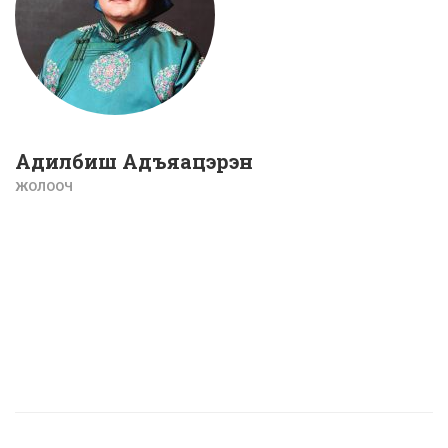
Адилбиш Адъяацэрэн
ЖОЛООЧ