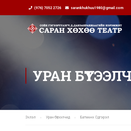
(976) 7052 2726
sarankhukhuu1980@gmail.com
УРАН БҮТЭЭЛ
Эхлэл
Уран бүтээлчид
Батмөнх Одгэрэл