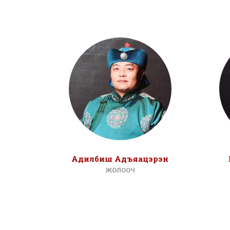
Адилбиш Адъяацэрэн
ЖОЛООЧ