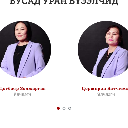
БУСАД УРАН БҮТЭЭЛЧИД
Цогбаяр Золжаргал
Доржпүрэв Батчим
ҮЙЛЧЛЭГЧ
ҮЙЛЧЛЭГЧ