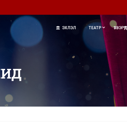
ЭХЛЭЛ
ТЕАТР
ҮЗВЭРҮҮД
ЧИД