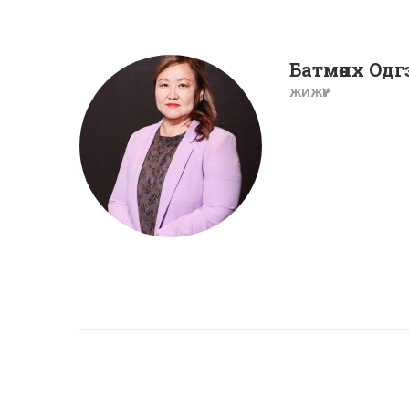
Батмөнх Одг
ЖИЖҮҮР