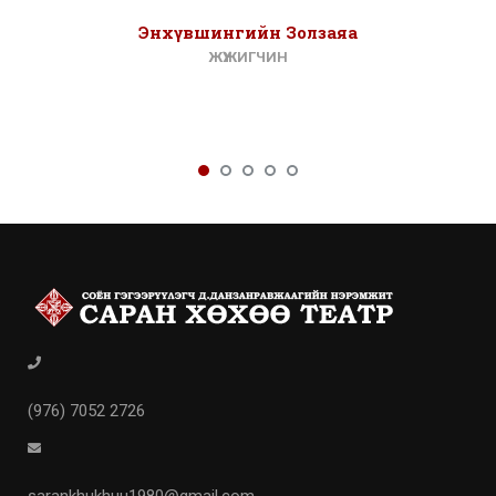
Энхүвшингийн Золзаяа
ЖҮЖИГЧИН
(976) 7052 2726