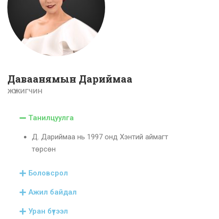
Даваанямын Дариймаа
ЖҮЖИГЧИН
Танилцуулга
Д. Дариймаа нь 1997 онд Хэнтий аймагт
төрсөн
Боловсрол
Ажил байдал
Уран бүтээл