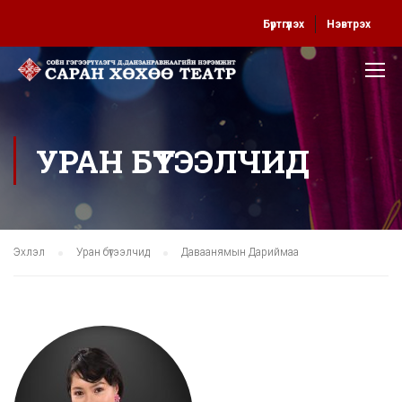
Бүртгүүлэх
Нэвтрэх
УРАН БҮТЭЭЛЧИД
Эхлэл
Уран бүтээлчид
Даваанямын Дариймаа