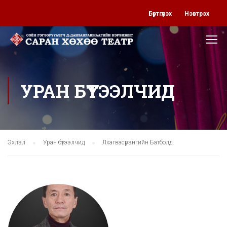
Бүртгүүлэх
Нэвтрэх
УРАН БҮТЭЭЛЧИД
Эхлэл
Уран бүтээлчид
Лхагвасүрэнгийн Батболд