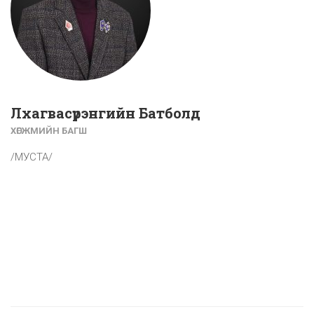
Лхагвасүрэнгийн Батболд
ХӨГЖМИЙН БАГШ
/МУСТА/