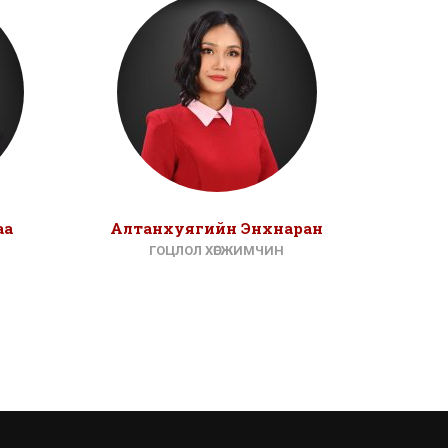
аа
Алтанхуягийн Энхнаран
Шаг
ГОЦЛОЛ ХӨГЖИМЧИН