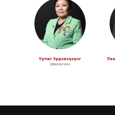
Үрчиг Эрдэнэцэцэг
Лха
ХӨГЖИМЧИН