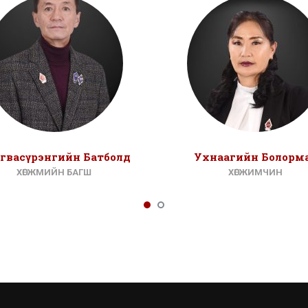
гвасүрэнгийн Батболд
Ухнаагийн Болорм
ХӨГЖМИЙН БАГШ
ХӨГЖИМЧИН