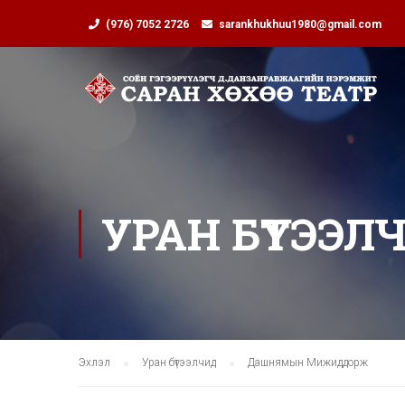
(976) 7052 2726
sarankhukhuu1980@gmail.com
УРАН БҮТЭЭЛ
Эхлэл
Уран бүтээлчид
Дашнямын Мижиддорж