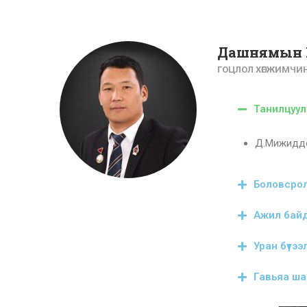
Дашнямын
ГОЦЛОЛ ХӨГЖИМЧИ
Танилцуул
Д.Мижиддо
Боловсро
Ажил бай
Уран бүтээ
Гавьяа ша