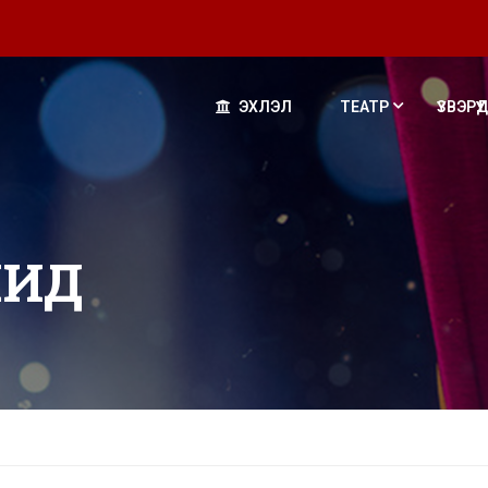
ЭХЛЭЛ
ТЕАТР
ҮЗВЭРҮҮД
ЧИД