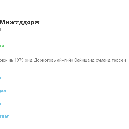
 Мижиддорж
Н
га
рж нь 1979 онд Дорноговь аймгийн Сайншанд суманд төрсөн
л
дал
л
гнал