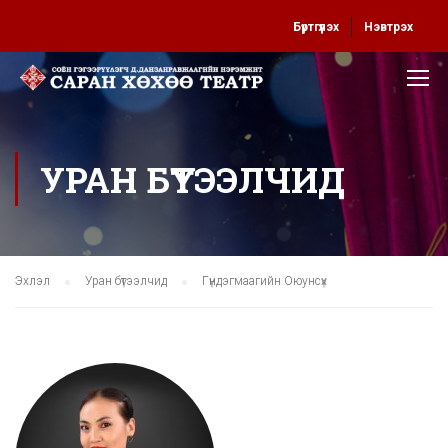
Бүртгүүлэх
Нэвтрэх
УРАН БҮТЭЭЛЧИД
Эхлэл
Уран бүтээлчид
Гүндэгмаагийн Оюунсүх