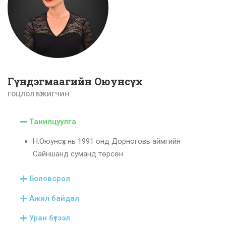
Гүндэгмаагийн Оюунсүх
ГОЦЛОЛ БҮЖИГЧИН
Танилцуулга
Н.Оюунсүх нь 1991 онд Дорноговь аймгийн
Сайншанд суманд төрсөн
Боловсрол
Ажил байдал
Уран бүтээл