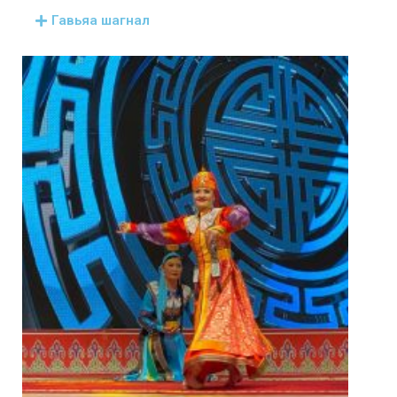
Гавьяа шагнал