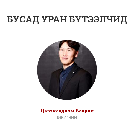
БУСАД УРАН БҮТЭЭЛЧИД
Цэрэнсодном Боорчи
БҮЖИГЧИН