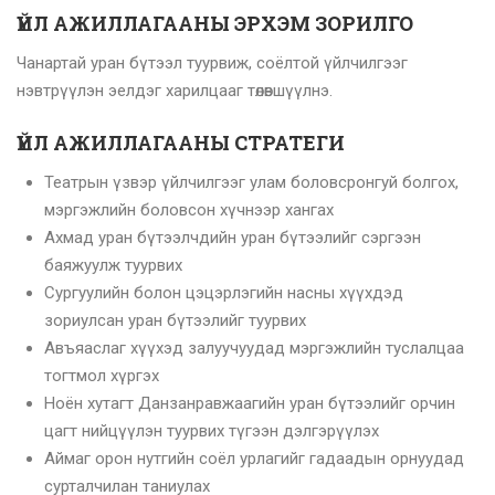
ҮЙЛ АЖИЛЛАГААНЫ ЭРХЭМ ЗОРИЛГО
Чанартай уран бүтээл туурвиж, соёлтой үйлчилгээг
нэвтрүүлэн эелдэг харилцааг төлөвшүүлнэ.
ҮЙЛ АЖИЛЛАГААНЫ СТРАТЕГИ
Театрын үзвэр үйлчилгээг улам боловсронгуй болгох,
мэргэжлийн боловсон хүчнээр хангах
Ахмад уран бүтээлчдийн уран бүтээлийг сэргээн
баяжуулж туурвих
Сургуулийн болон цэцэрлэгийн насны хүүхдэд
зориулсан уран бүтээлийг туурвих
Авъяаслаг хүүхэд залуучуудад мэргэжлийн туслалцаа
тогтмол хүргэх
Ноён хутагт Данзанравжаагийн уран бүтээлийг орчин
цагт нийцүүлэн туурвих түгээн дэлгэрүүлэх
Аймаг орон нутгийн соёл урлагийг гадаадын орнуудад
сурталчилан таниулах