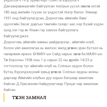
үндэслэгч 19-р зууны нэрт соён гэгээрүүлэгч
Данзанравжаагийн байгуулсан театрын үүсэл хөгжлөөс эхтэй
180-аад жилийн түүхэн эх үндэстэй театр билээ. Улмаар
1931 онд байгуулагдсан, Дорноговь аймгийн Яам/
одоогийн Засаг даргын тамгийн газар/-аас нэр бүхий хэдэн
хүнд нэг гэр өгч Улаан гэр хэмээх байгууллага
байгуулагджээ.
Дорноговь аймгийн яамны шийдвэрээр , аймгийн клуб,
болон үйл ажиллагаа нь жилээс жилд өргөжин уран бүтээл нь
чанаржиж иржээ. БНМАУ-ын Сайд нарын зөвлөл ба МАХН-ын
Төв Хорооны 1958 оны 1-р сарын 22-ны өдрийн 14/23-р
тогтоолоор тус аймгийн клуб нь Соёлын ордон болон
бүтэц бүрэлдэхүүний хувьд өргөжсөн. Соёлын ордны анхны
даргаар Аймгийн клубын дуу хорын багшаар ажиллаж
байсан Д.Лувсанням Найруулагчаар Пунцаг нар ажиллаж
байсан.
ТҮҮХЭН ЗАМНАЛ