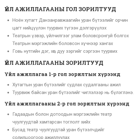
ҮЙЛ АЖИЛЛАГААНЫ ГОЛ ЗОРИЛТУУД
Ноён хутагт Данзанравжаагийн уран бүтээлийг орчин
цагт нийцүүлэн туурвих түгээн дэлгэрүүлэх
Театрын үзвэр, үйлчилгээг улам боловсронгуй болгох
Театрын мэргэжлийн боловсон хүчнээр хангах
Говь нутгийн дэг, хөг, дуу зэргийг сэргээн туурвих
ҮЙЛ АЖИЛЛАГААНЫ ЗОРИЛТУУД
Үйл ажиллагаа 1-р гол зорилтын хүрээнд
Хутагтын уран бүтээлийг судлах судалгааны ажил
Туурвиж байсан уран бүтээлийг чиглэлээр нь бүлэглэнэ.
Үйл ажиллагааны 2-р гол зорилтын хүрээнд
Гадаадын болон дотоодын мэргэжлийн театр
чуулгуудтай хамтарсан тоглолт хийх
Бусад театр чуулгуудтай уран бүтээлчдийг
солилцоогоор ажиллуулах