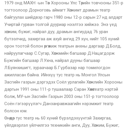
1979 онд МАХН -ын Төв Хорооны Улс Төрийн товчооны 351-р
тогтоолоор Дорноговь аймагт Хөгжимт драмын театр
байгуулах шийдвэр гарч 1980 оны 12-р сарын 27 нд алдарт
Учиртай гурван толгой дууриар нээлтээ хийжээ. Энэ үед
хөгжим, бүжиг, найрал дуу, драмын ангиудад 76 уран
бүтээлчид, захиргаа аж ахуй ангид 29 хүн, нийт 105 хүний
орон тоотой болон өргөжиж театрын анхны даргаар Д.Болд,
найруулагчаар С.Сугар, Хөгжмийн багшаар Д.Нацагдорж
Бүжгийн багшаар Л.Ухна, найрал дууны багшаар
Л.Буянхишигт, зураачаар Б.Гүрбазар нар томилогдон
ажилласан байна. Ийнхүү тус театр нь Монгол Улсын
Засгийн газрын дэргэдэх Соёл урлагийн Хөгжлийн Хорооны
даргын 1991 оны 111-р тушаалаар Саран Хөхөө театр нэртэй
болж, МУ-ын Засгийн Газрын 2003 оны 151-р тогтоолоор
Соён гэгээрүүлэгч Данзанравжаагийн нэрэмжит театр
болсон юм.
Өнөөдөр тус театр нь 60 хүний бүрэлдэхүүнтэй Захиргаа,
үйлдвэрлэл үйлчилгээ техникийн анги, Дуу, Хөгжим, Бүжиг,