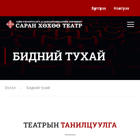
Бүртгүүлэх
Нэвтрэх
БИДНИЙ ТУХАЙ
Эхлэл
Бидний тухай
ТЕАТРЫН
ТАНИЛЦУУЛГА