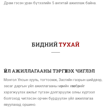
Драм гэсэн уран бүтээлийн 5 ангитай ажиллаж байна.
БИДНИЙ
ТУХАЙ
ҮЙЛ АЖИЛЛАГААНЫ ТЭРГҮҮЛЭХ ЧИГЛЭЛ
Монгол Улсын хууль, тогтоомж, Засгийн газрын шийдвэр,
засаг даргын үйл ажиллагааны мөрийн хөтөлбөрийг
хэрэгжүүлэх ажлыг түгээн дэлгэрүүлж олны хүртээл
болгоход чиглэсэн орчин бүрдүүлэн үйл ажиллагаа
явуулахад оршино.