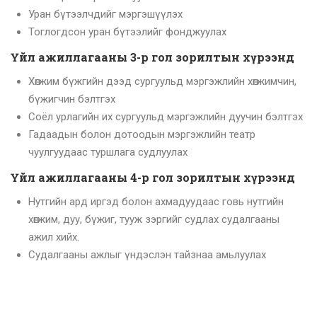
Уран бүтээлчдийг мэргэшүүлэх
Тоглогдсон уран бүтээлийг фонджуулах
Үйл ажиллагааны 3-р гол зорилтын хүрээнд
Хөгжим бүжгийн дээд сургуульд мэргэжлийн хөгжимчин,
бүжигчин бэлтгэх
Соёл урлагийн их сургуульд мэргэжлийн дуучин бэлтгэх
Гадаадын болон дотоодын мэргэжлийн театр
чуулгуудаас туршлага судлуулах
Үйл ажиллагааны 4-р гол зорилтын хүрээнд
Нутгийн ард иргэд болон ахмадуудаас говь нутгийн
хөгжим, дуу, бүжиг, тууж зэргийг судлах судалгааны
ажил хийх.
Судалгааны ажлыг үндэслэн тайзнаа амьлуулах