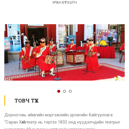
УРАН БҮТЭЭЛЧ
ТОВЧ ТҮҮХ
Дорноговь аймгийн мэргэжлийн урлагийн байгууллага
“Саран Хөхөө” театр нь тэртээ 1832 онд нүүдэлчдийн театрыг