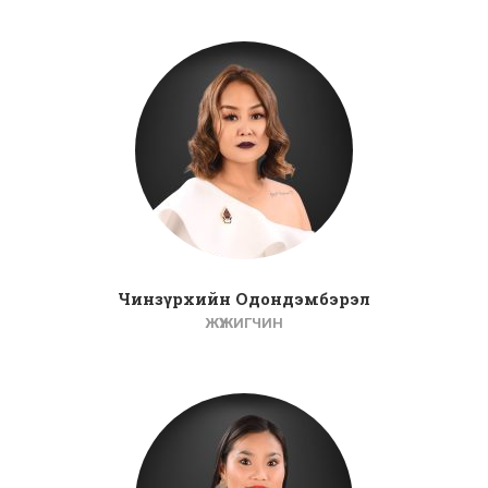
Чинзүрхийн Одондэмбэрэл
ЖҮЖИГЧИН