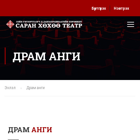
Бүртгүүлэх
Нэвтрэх
ДРАМ АНГИ
Эхлэл
Драм анги
ДРАМ
АНГИ