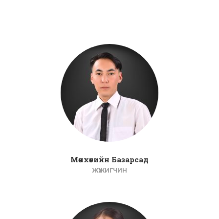
Мөнхөөгийн Базарсад
ЖҮЖИГЧИН