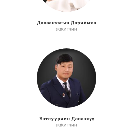
Даваанямын Дариймаа
ЖҮЖИГЧИН
Батсуурийн Даваахүү
ЖҮЖИГЧИН