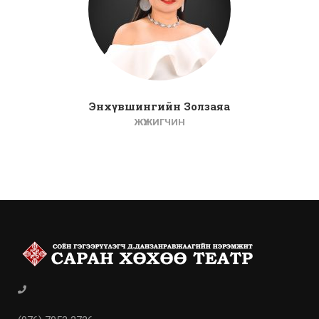
Энхүвшингийн Золзаяа
ЖҮЖИГЧИН