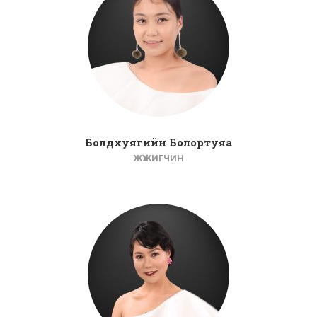
Болдхуягийн Болортуяа
ЖҮЖИГЧИН