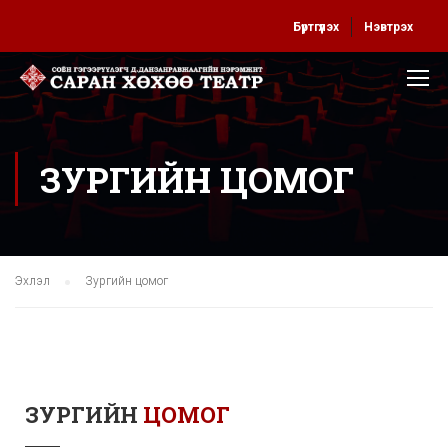
Бүртгүүлэх
Нэвтрэх
ЗУРГИЙН ЦОМОГ
Эхлэл
Зургийн цомог
ЗУРГИЙН
ЦОМОГ