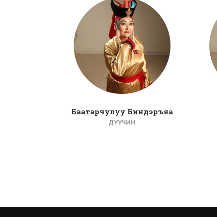
Баатарчулуу Биндэръяа
ДУУЧИН