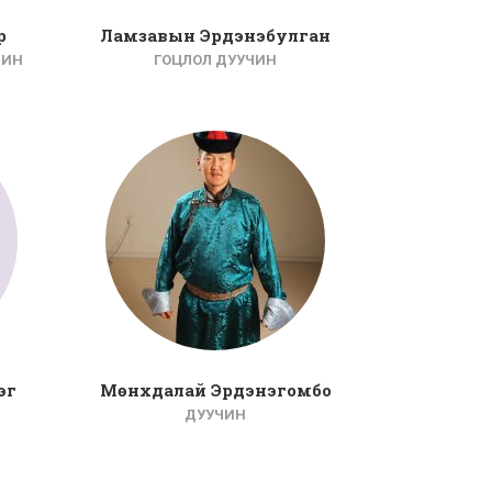
р
Ламзавын Эрдэнэбулган
ЧИН
ГОЦЛОЛ ДУУЧИН
эг
Мөнхдалай Эрдэнэгомбо
ДУУЧИН