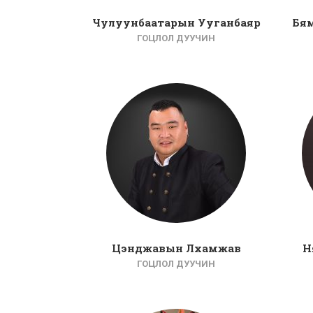
Чулуунбаатарын Ууганбаяр
Бям
ГОЦЛОЛ ДУУЧИН
Цэнджавын Лхамжав
Н
ГОЦЛОЛ ДУУЧИН