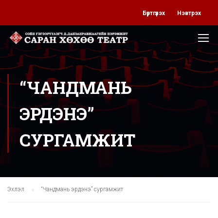
Бүртгүүлэх
Нэвтрэх
“ЧАНДМАНЬ
ЭРДЭНЭ”
СУРГАМЖИТ
Эхлэл
“Чандмань эрдэнэ” сургамжит