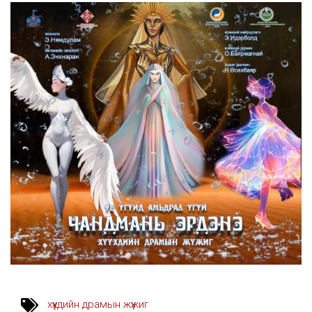
хүүхдийн драмын жүжиг