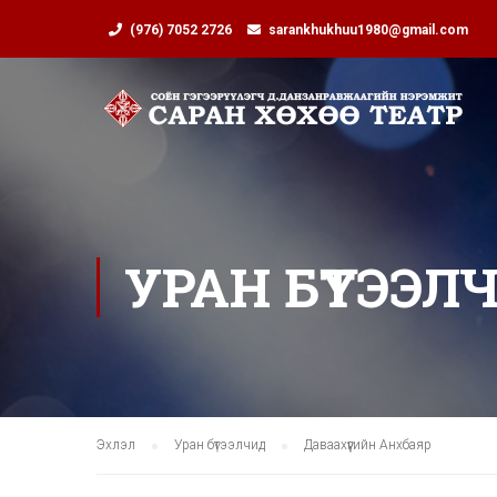
(976) 7052 2726
sarankhukhuu1980@gmail.com
УРАН БҮТЭЭЛ
Эхлэл
Уран бүтээлчид
Даваахүүгийн Анхбаяр