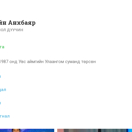
йн Анхбаяр
ЛОЛ ДУУЧИН
га
1987 онд Увс аймгийн Улаангом суманд төрсөн
л
дал
л
гнал