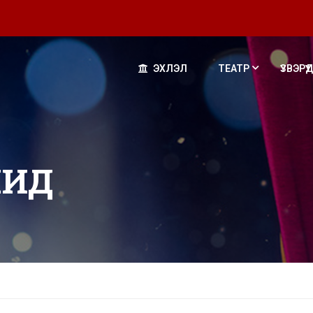
ЭХЛЭЛ
ТЕАТР
ҮЗВЭРҮҮД
ЧИД