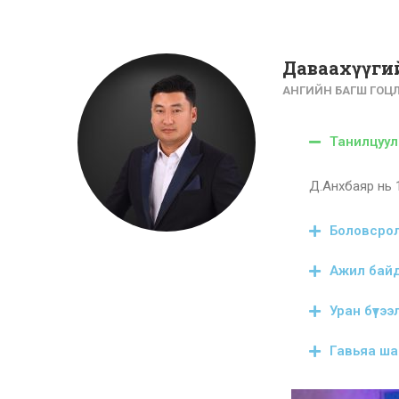
Даваахүүги
АНГИЙН БАГШ ГОЦ
Танилцуул
Д.Анхбаяр нь 
Боловсро
Ажил бай
Уран бүтээ
Гавьяа ша