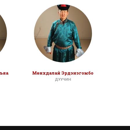
ъяа
Мөнхдалай Эрдэнэгомбо
Ата
ДУУЧИН