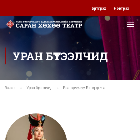
Бүртгүүлэх
Нэвтрэх
УРАН БҮТЭЭЛЧИД
Эхлэл
Уран бүтээлчид
Баатарчулуу Биндэръяа