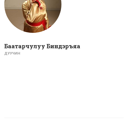
Баатарчулуу Биндэръяа
ДУУЧИН