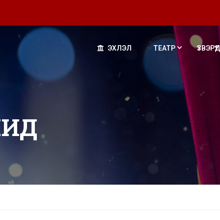
ЭХЛЭЛ
ТЕАТР
ҮЗВЭРҮҮД
ЧИД