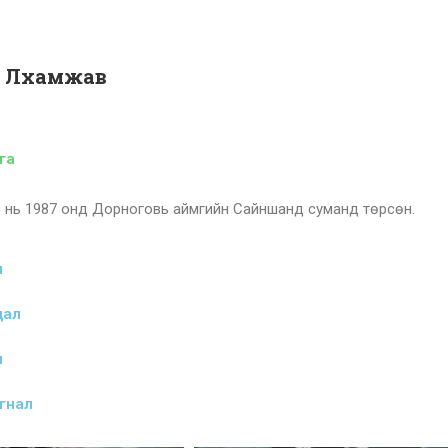
 Лхамжав
га
 нь 1987 онд Дорноговь аймгийн Сайншанд суманд төрсөн.
л
дал
л
гнал