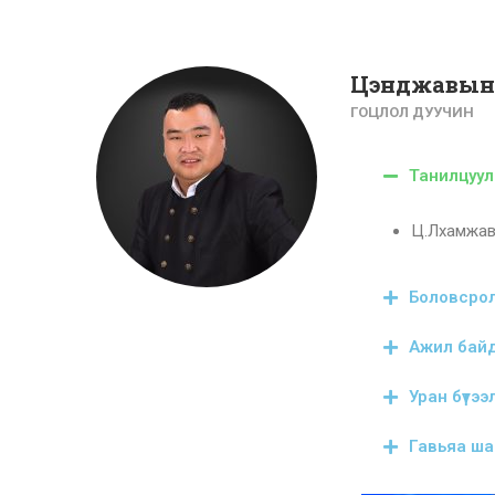
Цэнджавын
ГОЦЛОЛ ДУУЧИН
Танилцуул
Ц.Лхамжав
Боловсро
Ажил бай
Уран бүтээ
Гавьяа ша