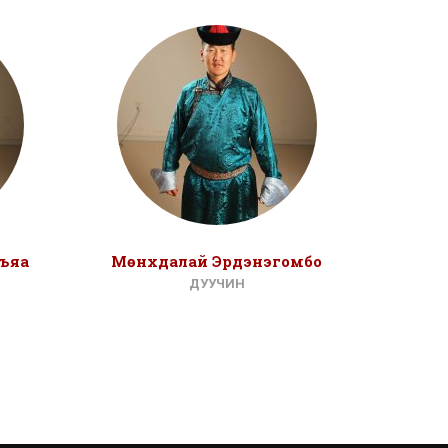
ъяа
Мөнхдалай Эрдэнэгомбо
Ата
ДУУЧИН