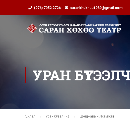
(976) 7052 2726
sarankhukhuu1980@gmail.com
УРАН БҮТЭЭЛ
Эхлэл
Уран бүтээлчид
Цэнджавын Лхамжав