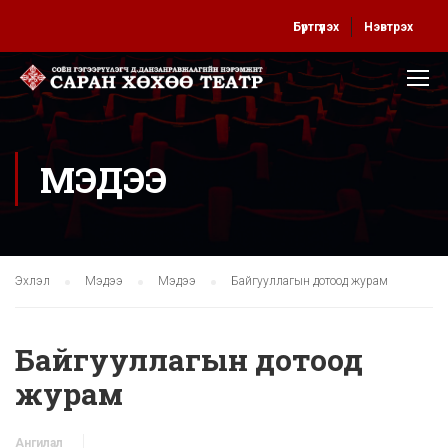
Бүртгүүлэх
Нэвтрэх
МЭДЭЭ
Эхлэл
Мэдээ
Мэдээ
Байгууллагын дотоод журам
Байгууллагын дотоод
журам
Ангилал