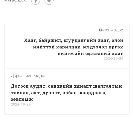
Өмнөх мэдээ
Хаяг, байршил, шуудангийн хаяг, олон
нийттэй харилцах, мэдээлэл хүргэх
нийгмийн сүлжээний хаяг
2024-10-29
Дараагийн мэдээ
Дотоод аудит, санхүүгийн хяналт шалгалтын
тайлан, акт, дүгнэлт, албан шаардлага,
зөвлөмж
2024-10-29