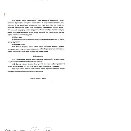
Хуваалцах: