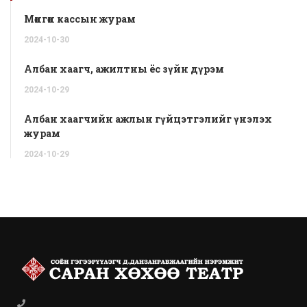
Мөнгөн кассын журам
2024-
10-
30
Албан хаагч, ажилтны ёс зүйн дүрэм
2024-
10-
29
Албан хаагчийн ажлын гүйцэтгэлийг үнэлэх
журам
2024-
10-
29