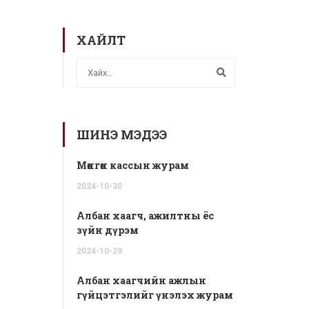
ХАЙЛТ
ШИНЭ МЭДЭЭ
Мөнгөн кассын журам
2024-
10-
30
Албан хаагч, ажилтны ёс
зүйн дүрэм
2024-
10-
29
Албан хаагчийн ажлын
гүйцэтгэлийг үнэлэх журам