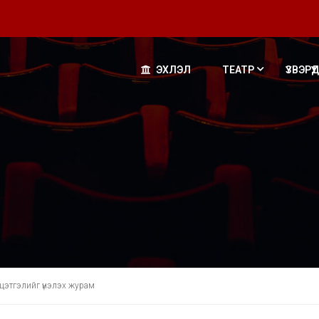
ЭХЛЭЛ
ТЕАТР
ҮЗВЭРҮҮД
йцэтгэлийг үнэлэх журам