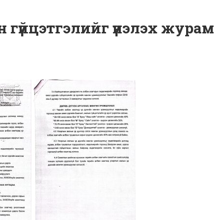
 гүйцэтгэлийг үнэлэх журам