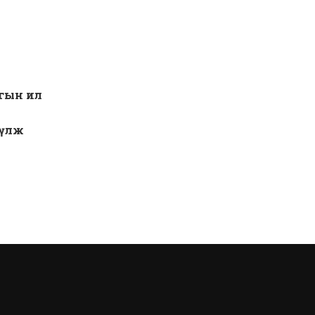
агын ил
үүлж