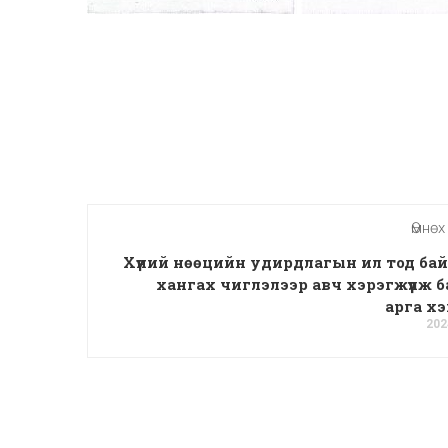
Өмнөх
Хүний нөөцийн удирдлагын ил тод ба
хангах чиглэлээр авч хэрэгжүүлж б
арга х
202