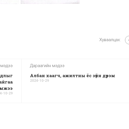
Хуваалцах:
 мэдээ
Дараагийн мэдээ
йдлыг
Албан хаагч, ажилтны ёс зүйн дүрэм
2024-10-29
айгаа
эмжээ
4-10-29