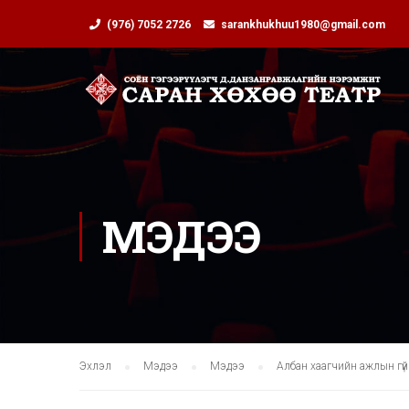
(976) 7052 2726
sarankhukhuu1980@gmail.com
МЭДЭЭ
Эхлэл
Мэдээ
Мэдээ
Албан хаагчийн ажлын гү