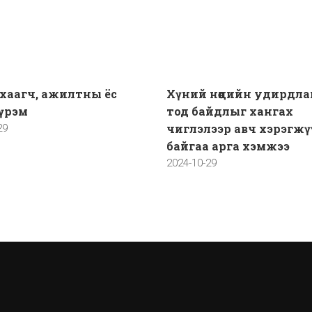
хаагч, ажилтны ёс
Хүний нөөцийн удирдл
үрэм
тод байдлыг хангах
чиглэлээр авч хэрэгж
29
байгаа арга хэмжээ
2024-10-29