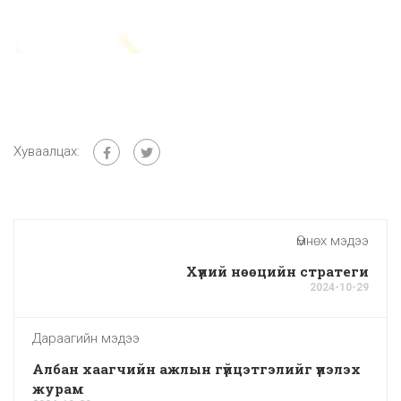
Хуваалцах:
Өмнөх мэдээ
Хүний нөөцийн стратеги
2024-10-29
Дараагийн мэдээ
Албан хаагчийн ажлын гүйцэтгэлийг үнэлэх
журам