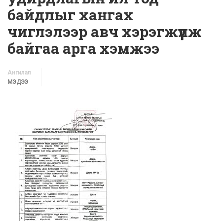
байдлыг хангах
чиглэлээр авч хэрэгжүүлж
байгаа арга хэмжээ
Ангилал
МЭДЭЭ