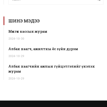
ШИНЭ МЭДЭЭ
Мөнгөн кассын журам
2024-
10-
30
Албан хаагч, ажилтны ёс зүйн дүрэм
2024-
10-
29
Албан хаагчийн ажлын гүйцэтгэлийг үнэлэх
журам
2024-
10-
29