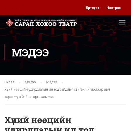
Бүртгүүлэх
Нэвтрэх
МЭДЭЭ
Эхлэл
Мэдээ
Мэдээ
Хүний нөөцийн удирдлагын ил тод байдлыг хангах чиглэлээр авч
хэрэгжүүлж байгаа арга хэмжээ
Хүний нөөцийн
удирдлагын ил тод