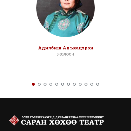
Адилбиш Адъяацэрэн
ЖОЛООЧ