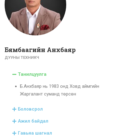
Бямбаагийн Анхбаяр
ДУУНЫ ТЕХНИКЧ
Танилцуулга
Б.Анхбаяр нь 1983 онд Ховд аймгийн
Жаргалант суманд төрсөн
Боловсрол
Ажил байдал
Гавьяа шагнал