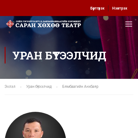
Бүртгүүлэх
Нэвтрэх
УРАН БҮТЭЭЛЧИД
Эхлэл
Уран бүтээлчид
Бямбаагийн Анхбаяр