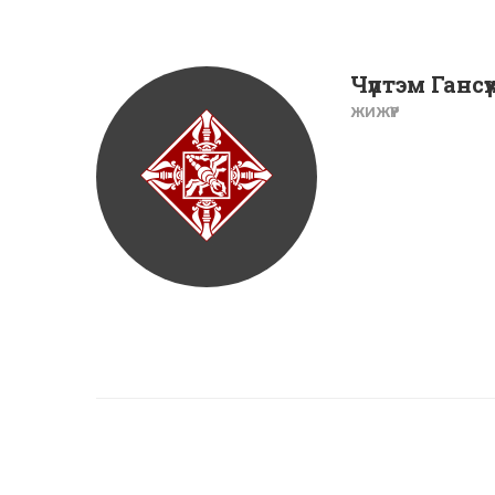
Чүлтэм Гансү
ЖИЖҮҮР