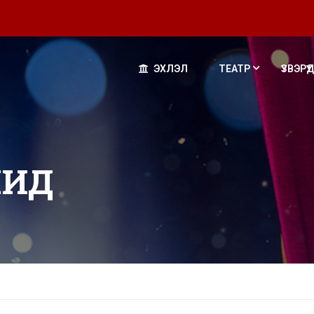
ЭХЛЭЛ
ТЕАТР
ҮЗВЭРҮҮД
ЧИД