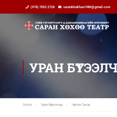
(976) 7052 2726
sarankhukhuu1980@gmail.com
УРАН БҮТЭЭЛ
Эхлэл
Уран бүтээлчид
Чүлтэм Гансүх