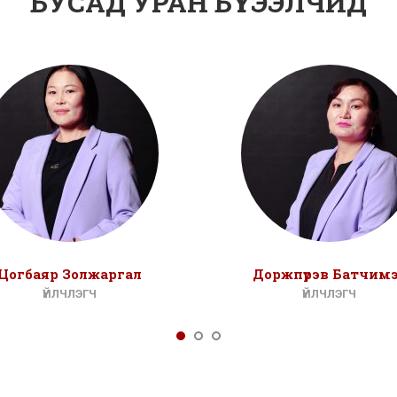
БУСАД УРАН БҮТЭЭЛЧИД
Цогбаяр Золжаргал
Доржпүрэв Батчим
ҮЙЛЧЛЭГЧ
ҮЙЛЧЛЭГЧ