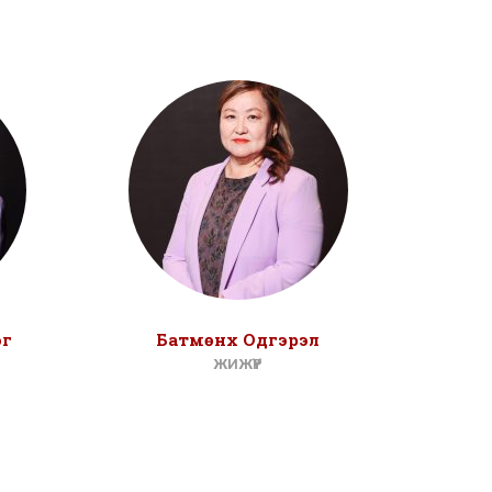
эг
Батмөнх Одгэрэл
Энх
ЖИЖҮҮР