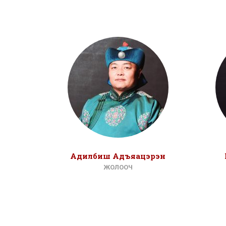
Адилбиш Адъяацэрэн
ЖОЛООЧ