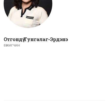
Отгондүү Тунгалаг-Эрдэнэ
БҮЖИГЧИН