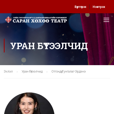
Бүртгүүлэх
Нэвтрэх
УРАН БҮТЭЭЛЧИД
Эхлэл
Уран бүтээлчид
Отгондүү Тунгалаг-Эрдэнэ