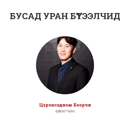
БУСАД УРАН БҮТЭЭЛЧИД
Цэрэнсодном Боорчи
БҮЖИГЧИН