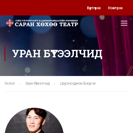
Бүртгүүлэх
Нэвтрэх
УРАН БҮТЭЭЛЧИД
Эхлэл
Уран бүтээлчид
Цэрэнсодном Боорчи