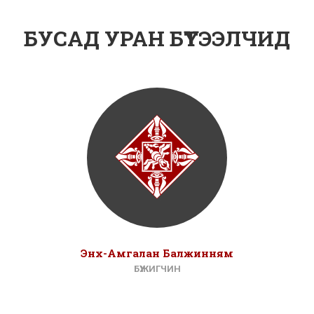
БУСАД УРАН БҮТЭЭЛЧИД
Энх-Амгалан Балжинням
БҮЖИГЧИН