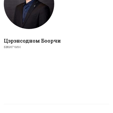
Цэрэнсодном Боорчи
БҮЖИГЧИН