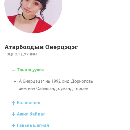
Атарболдын Өнөрцэцэг
ГОЦЛОЛ ДУУЧИН
Танилцуулга
А.Өнөрцэцэг нь 1992 онд Дорноговь
аймгийн Сайншанд суманд төрсөн.
Боловсрол
Ажил байдал
Гавьяа шагнал