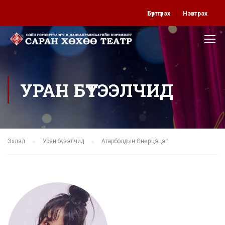
Бүртгүүлэх
Нэвтрэх
УРАН БҮТЭЭЛЧИД
Эхлэл
Уран бүтээлчид
Атарболдын Өнөрцэцэг