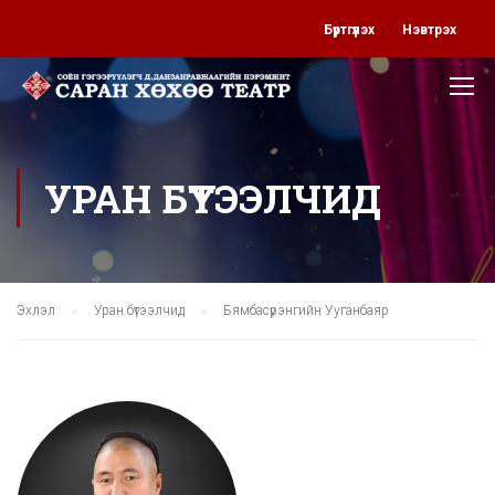
Бүртгүүлэх
Нэвтрэх
УРАН БҮТЭЭЛЧИД
Эхлэл
Уран бүтээлчид
Бямбасүрэнгийн Ууганбаяр