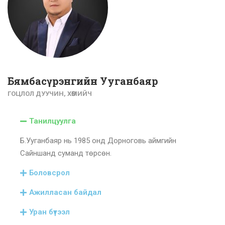
Бямбасүрэнгийн Ууганбаяр
ГОЦЛОЛ ДУУЧИН, ХӨӨМИЙЧ
Танилцуулга
Б.Ууганбаяр нь 1985 онд Дорноговь аймгийн
Сайншанд суманд төрсөн.
Боловсрол
Ажилласан байдал
Уран бүтээл