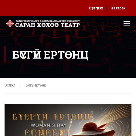
Бүртгүүлэх
Нэвтрэх
БҮСГҮЙ ЕРТӨНЦ
Эхлэл
Бүсгүй ертөнц