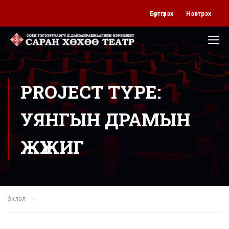
Бүртгүүлэх
Нэвтрэх
PROJECT TYPE:
УЯНГЫН ДРАМЫН
ЖҮЖИГ
Эхлэл