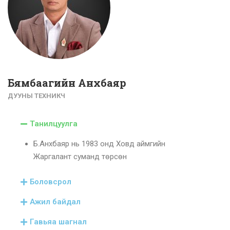
Бямбаагийн Анхбаяр
ДУУНЫ ТЕХНИКЧ
Танилцуулга
Б.Анхбаяр нь 1983 онд Ховд аймгийн
Жаргалант суманд төрсөн
Боловсрол
Ажил байдал
Гавьяа шагнал