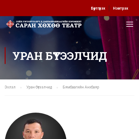
Бүртгүүлэх
Нэвтрэх
УРАН БҮТЭЭЛЧИД
Эхлэл
Уран бүтээлчид
Бямбаагийн Анхбаяр