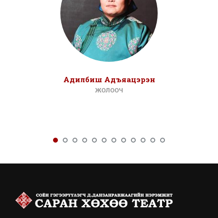
Адилбиш Адъяацэрэн
ЖОЛООЧ