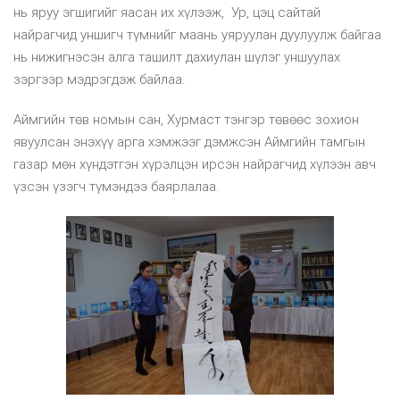
нь яруу эгшигийг яасан их хүлээж, Ур, цэц сайтай
найрагчид уншигч түмнийг маань уяруулан дуулуулж байгаа
нь нижигнэсэн алга ташилт дахиулан шүлэг уншуулах
зэргээр мэдрэгдэж байлаа.
Аймгийн төв номын сан, Хурмаст тэнгэр төвөөс зохион
явуулсан энэхүү арга хэмжээг дэмжсэн Аймгийн тамгын
газар мөн хүндэтгэн хүрэлцэн ирсэн найрагчид хүлээн авч
үзсэн үзэгч түмэндээ баярлалаа.