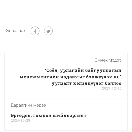
Хуваалцах:
Өмнөх мэдээ
“Соёл, урлагийн байгууллагын
менежментийн чадавхыг бэхжүүлэх нь”
уулзалт хэлэлцүүлэг боллоо
2021-12-16
Дараагийн мэдээ
Өргөдөл, гомдол шийдвэрлэлт
2024-10-28