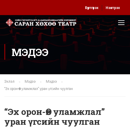
Бүртгүүлэх
Нэвтрэх
МЭДЭЭ
Эхлэл
Мэдээ
Мэдээ
“Эх орон-Өв уламжлал” уран үгсийн чуулган
“Эх орон-Өв уламжлал”
уран үгсийн чуулган