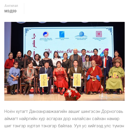
Ангилал
МЭДЭЭ
Ноён хутагт Данзанравжаагийн авшиг шингэсэн Дорноговь
аймагт найргийн хур асгарах дор налайсан сайхан намар
шиг тэнгэр хүртэл тэнэгэр байлаа. Уул ус хийгээд улс түмэн