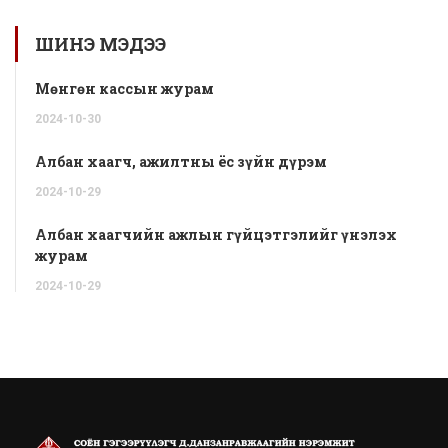
ШИНЭ МЭДЭЭ
Мөнгөн кассын журам
2024-
10-
30
Албан хаагч, ажилтны ёс зүйн дүрэм
2024-
10-
29
Албан хаагчийн ажлын гүйцэтгэлийг үнэлэх
журам
2024-
10-
29