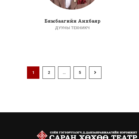
Бямбаагийн Анхбаяр
ДУУНЫ ТЕХНИКЧ
1
2
…
5