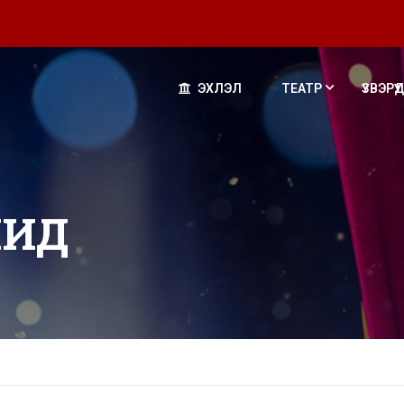
ЭХЛЭЛ
ТЕАТР
ҮЗВЭРҮҮД
ЧИД