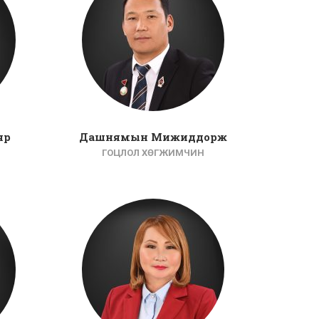
яр
Дашнямын Мижиддорж
ГОЦЛОЛ ХӨГЖИМЧИН