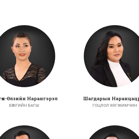
гөн-Өлзийн Нарангэрэл
Шагдарын Наранцац
БҮЖГИЙН БАГШ
ГОЦЛОЛ ХӨГЖИМЧИН