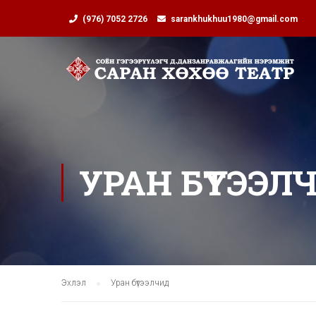
(976) 7052 2726
sarankhukhuu1980@gmail.com
УРАН БҮТЭЭЛ
Эхлэл
Уран бүтээлчид