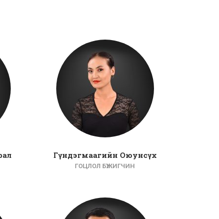
рал
Гүндэгмаагийн Оюунсүх
ГОЦЛОЛ БҮЖИГЧИН