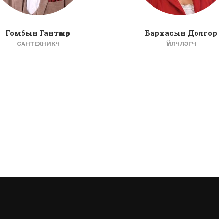
Гомбын Гантөмөр
Бархасын Долгор
САНТЕХНИКЧ
ҮЙЛЧЛЭГЧ