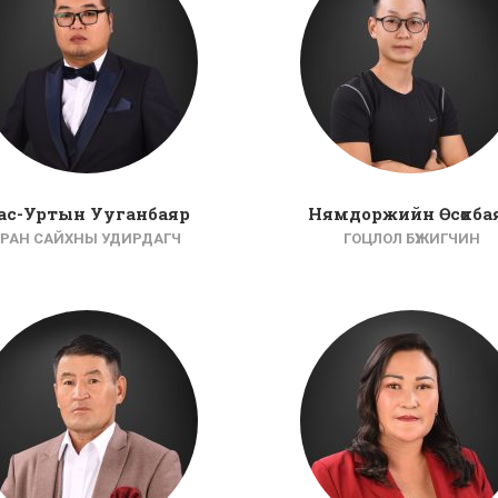
ас-Уртын Ууганбаяр
Нямдоржийн Өсөхба
УРАН САЙХНЫ УДИРДАГЧ
ГОЦЛОЛ БҮЖИГЧИН