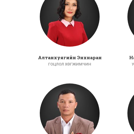
Алтанхуягийн Энхнаран
Н
ГОЦЛОЛ ХӨГЖИМЧИН