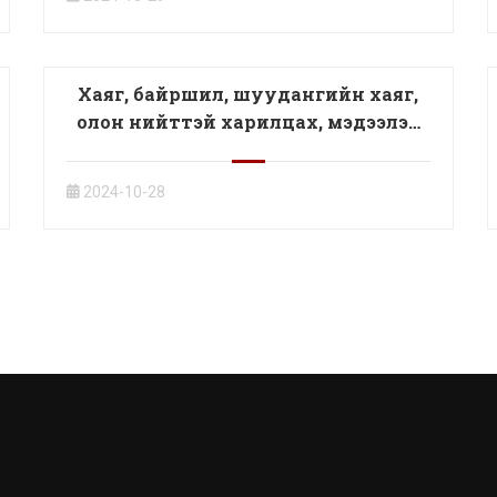
Хаяг, байршил, шуудангийн хаяг,
олон нийттэй харилцах, мэдээлэл
хүргэх нийгмийн сүлжээний хаяг
2024-10-28