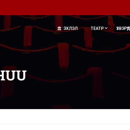
ЭХЛЭЛ
ТЕАТР
ҮЗВЭРҮҮД
HUU