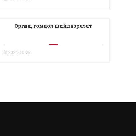
Өргөдөл, гомдол шийдвэрлэлт
2024-10-28