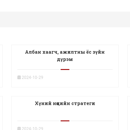
Албан хаагч, ажилтны ёс зүйн
дүрэм
2024-10-29
Хүний нөөцийн стратеги
2024-10-29