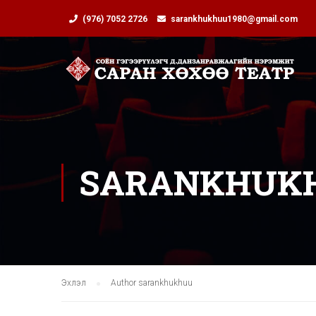
(976) 7052 2726
sarankhukhuu1980@gmail.com
SARANKHUK
Эхлэл
Author sarankhukhuu