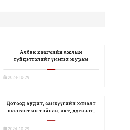
Албан хаагчийн ажлын
гүйцэтгэлийг үнэлэх журам
2024-10-29
Дотоод аудит, санхүүгийн хяналт
шалгалтын тайлан, акт, дүгнэлт,
албан шаардлага, зөвлөмж
2024-10-29