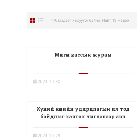
1-10 мэдээг харуулж байна. Нийт 13 мэдээ
Мөнгөн кассын журам
2024-10-30
Хүний нөөцийн удирдлагын ил тод
байдлыг хангах чиглэлээр авч
хэрэгжүүлж байгаа арга хэмжээ
2024-10-29