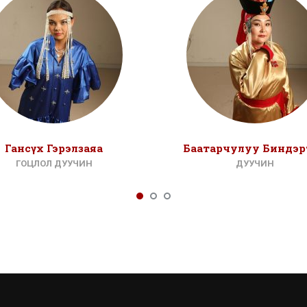
Гансүх Гэрэлзаяа
Баатарчулуу Биндэр
ГОЦЛОЛ ДУУЧИН
ДУУЧИН