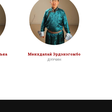
ъяа
Мөнхдалай Эрдэнэгомбо
Ата
ДУУЧИН