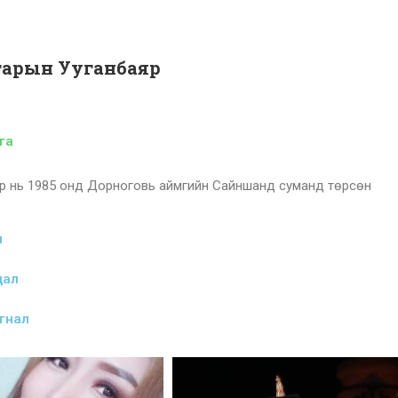
арын Ууганбаяр
га
яр нь 1985 онд Дорноговь аймгийн Сайншанд суманд төрсөн
л
дал
гнал