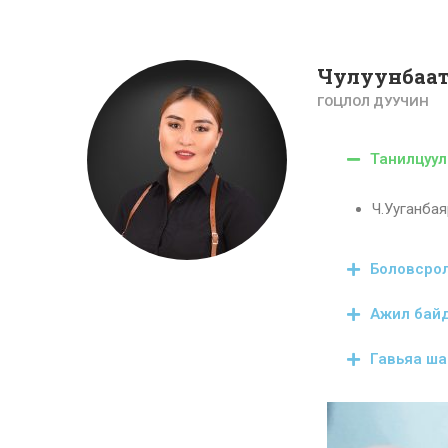
Чулуунбаат
ГОЦЛОЛ ДУУЧИН
Танилцуул
Ч.Ууганба
Боловсро
Ажил бай
Гавьяа ша