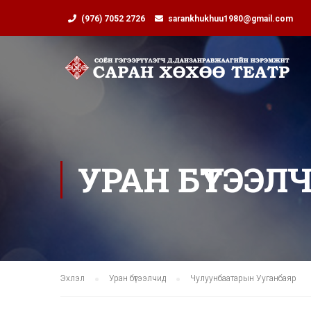
(976) 7052 2726
sarankhukhuu1980@gmail.com
УРАН БҮТЭЭЛ
Эхлэл
Уран бүтээлчид
Чулуунбаатарын Ууганбаяр