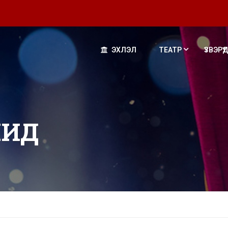
ЭХЛЭЛ
ТЕАТР
ҮЗВЭРҮҮД
ЧИД